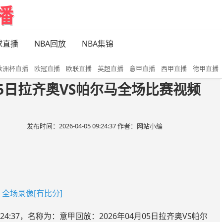
播
球直播
NBA回放
NBA集锦
欧洲杯直播
欧冠直播
欧联直播
英超直播
意甲直播
西甲直播
德甲直播
05日拉齐奥VS帕尔马全场比赛视频
国联直播
江苏联直播
发布时间：2026-04-05 09:24:37 作者：网站小编
马 全场录像[有比分]
 09:24:37，名称为：意甲回放：2026年04月05日拉齐奥VS帕尔